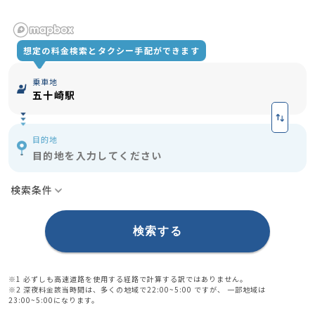
想定の料金検索とタクシー手配ができます
乗車地
五十崎駅
目的地
目的地を入力してください
検索条件
有料道路を使用する
※1
深夜割増 (22:00〜翌5:00)
検索する
※2
※1 必ずしも高速道路を使用する経路で計算する訳ではありません。
※2 深夜料金該当時間は、多くの地域で22:00~5:00 ですが、 一部地域は
23:00~5:00になります。