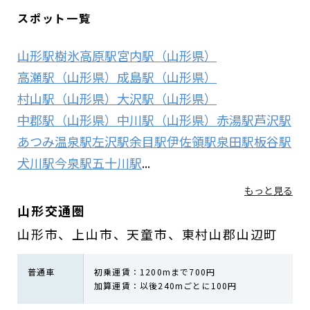
スポット一覧
山形駅
樹氷高原駅
宮内駅（山形県）
高瀬駅（山形県）
成島駅（山形県）
村山駅（山形県）
大沢駅（山形県）
中郡駅（山形県）
中川駅（山形県）
赤湯駅
芦沢駅
あつみ温泉駅
左沢駅
余目駅
伊佐領駅
泉田駅
板谷駅
犬川駅
今泉駅
五十川駅
...
もっと見る
山形交通圏
山形市、上山市、天童市、東村山郡山辺町
普通車
初乗運賃：1200mまで700円
加算運賃：以後240mごとに100円