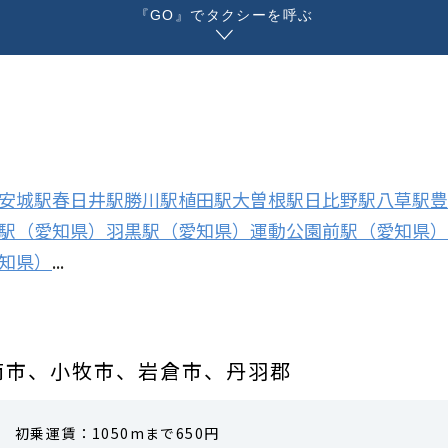
『GO』でタクシーを呼ぶ
安城駅
春日井駅
勝川駅
植田駅
大曽根駅
日比野駅
八草駅
豊
駅（愛知県）
羽黒駅（愛知県）
運動公園前駅（愛知県）
知県）
...
南市、小牧市、岩倉市、丹羽郡
初乗運賃：1050mまで650円