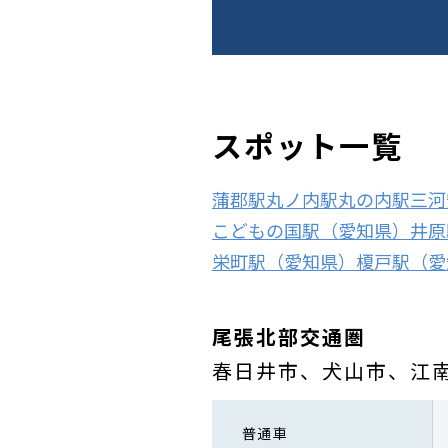
スポット一覧
蒲郡駅
丸ノ内駅
丸の内駅
三河
こどもの国駅（愛知県）
井原
栄町駅（愛知県）
榎戸駅（愛
尾張北部交通圏
春日井市、犬山市、江
普通車