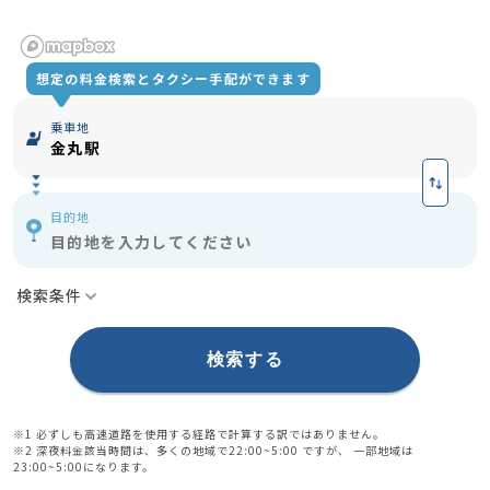
想定の料金検索とタクシー手配ができます
乗車地
金丸駅
目的地
目的地を入力してください
検索条件
有料道路を使用する
※1
深夜割増 (22:00〜翌5:00)
検索する
※2
※1 必ずしも高速道路を使用する経路で計算する訳ではありません。
※2 深夜料金該当時間は、多くの地域で22:00~5:00 ですが、 一部地域は
23:00~5:00になります。