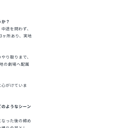
うか？
・中途を問わず、
3ヶ所あり、実地
のやり取りまで、
地の劇場へ配属
に心がけていま
どのようなシーン
になった後の締め
の帰りの足とし