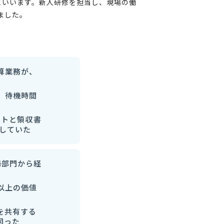
たといいます。新人研修を担当し、現場の働
ました。
算業務が、
、待機時間
ットと領収書
していた
場部門から経
以上の価値
を共有する
図った