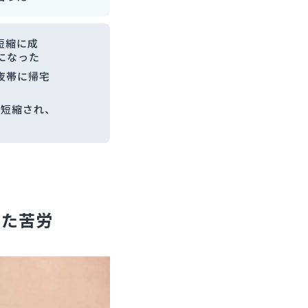
短縮に成
になった
夜帯に帰宅
に短縮され、
いた苦労