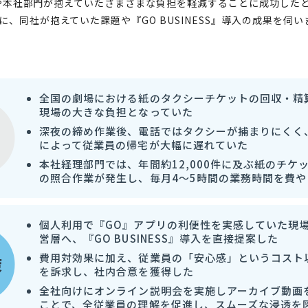
、劇場や本社部門が抱えていたさまざまな負担を軽減することに成功し
、同社が抱えていた課題や『GO BUSINESS』導入の成果を伺い
全国の劇場における紙のタクシーチケットの回収・精
現場の大きな負担となっていた
深夜の締め作業後、電話ではタクシーが捕まりにくく
によって従業員の帰宅が大幅に遅れていた
本社経理部門では、年間約12,000件に及ぶ紙のチケ
の照合作業が発生し、毎月4〜5時間の業務時間を費や
個人利用で『GO』アプリの利便性を実感していた現
営層へ、『GO BUSINESS』導入を直接提案した
費用対効果に加え、従業員の「安心感」というコスト
策
を訴求し、社内合意を獲得した
全社向けにオンライン説明会を実施しアーカイブ動画
ことで、全従業員の理解を促進し、スムーズな浸透を