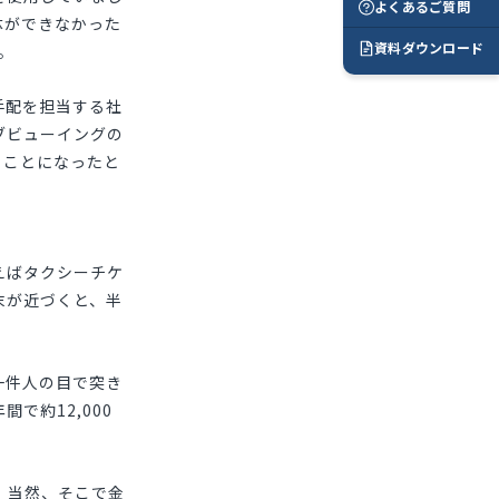
よくあるご質問
体ができなかった
資料ダウンロード
。
手配を担当する社
ブビューイングの
ることになったと
えばタクシーチケ
末が近づくと、半
一件人の目で突き
で約12,000
。当然、そこで金