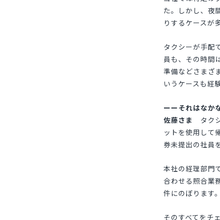
た。しかし、夜
りするケースが
タクシーが手配
員も、その時間
準備などさまざ
いうケースも経
それはなか
佐藤さま
タクシ
ットを使用して
券未提出の社員
本社の経理部門
合わせる照合業務
件にのぼります
そのすべてをチ