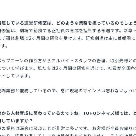
所属している運営研修室は、どのような業務を担っているのでしょ
修室は、劇場で勤務する正社員の育成を担当する部署です。新卒
まず研修劇場で2ヶ月間の研修を受けます。研修劇場は主に首都圏に
ます。
ポップコーンの作り方からアルバイトスタッフの管理、取引先様と
について学びます。私たちは2ヶ月間の研修を通じて、社員が全国各
ートしています。
現場業務と兼務しているので、常に現場のマインドは忘れないよう
線から人材育成に関わっているのですね。TOHOシネマズ様では、
用していますか？
の業務は深夜に及ぶことが非常に多いです。お客様が全員お帰り
かかり、終電を逃してしまう社員が少なくありません。そんな社員