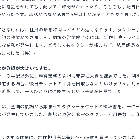
間に電話をかけても手配までに時間がかかったり、そもそも手配自
多かったです。電話がつながるまで5分以上かかることもありました
できなければ、社員の帰る時間はどんどん遅くなります。タクシー
は他の作業ができません。劇場の営業終了後には、新作上映・ライ
まな業務が発生します。どうしてもタクシーが捕まらず、結局朝帰
験しました（笑）。
なか負担が大きいですね。
ーの手配以外に、精算業務の負担も非常に大きな課題でした。例
帰宅する場合、後日チケットの半券を回収しないといけません。月
を確認して、一人ひとりに連絡するという光景が日常でした。
では、全国の劇場から集まったタクシーチケットと領収書を、一件
が発生していました。劇場と運営研修室のタクシー利用件数は、年間
。
ェックする作業に、経理担当者は毎月4〜5時間も費やしていました