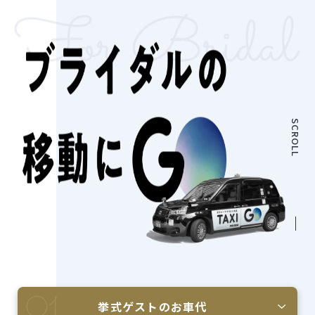
SCROLL
挙式ゲストの
お車代