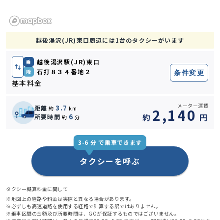
越後湯沢(JR)東口周辺には1台のタクシーがいます
越後湯沢駅(JR)東口
乗
石打８３４番地２
降
条件変更
基本料金
メーター運賃
3.7
距離
約
km
2,140
約
円
6
所要時間
約
分
3-6 分 で乗車できます
タクシーを呼ぶ
タクシー概算料金に関して
※地図上の経路や料金は実際と異なる場合があります。
※必ずしも高速道路を使用する経路で計算する訳ではありません。
※乗車区間の金額及び所要時間は、GOが保証するものではございません。