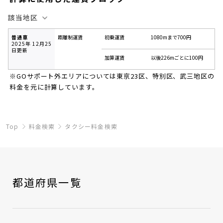
該当地区
南魚沼市、南魚沼郡
普通車
距離制運賃
初乗運賃
1080mまで700円
2025年
12月25
日更新
加算運賃
以後226mごとに100円
※GOサポート外エリアについては東京23区、特別区、武三地区の
料金を元に計算しています。
Top
料金検索
タクシー料金検索
都道府県一覧