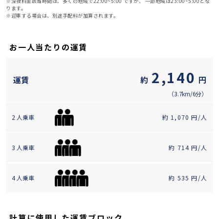
※深夜料金該当時間は、多くの地域で22:00~5:00 ですが、 一部地域は23:00~5:00とな
ります。
※迎車する場合は、別途手配料が加算されます。
お一人当たりの運賃
2,140
運賃
約
円
（3.7km
/6分）
2 人乗車
約
1,070
円/人
3 人乗車
約
714
円/人
4 人乗車
約
535
円/人
計算に使用した運賃ブロック