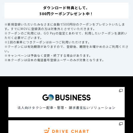
ダウンロード特典として、
500円クーポンプレゼント中！
※
新規登録いただいたみなさまに自動で500円分のクーポンをプレゼントいたしま
す。
すでにMOVに登録済の方は対象外とさせていただきます。
※
クーポンのご利用には、GO Payの設定とあわせて、利用したいクーポンを選択い
ただく必要がございます。
※
1回の乗車につきクーポンはお一つご利用いただけます。
※
クーポンには有効期限がありますので、登録後、期限をお確かめの上ご利用くださ
い。
※
キャンペーンは予告なく変更・終了する場合があります。
※
本クーポンは日本の電話番号登録ユーザーのみが対象となります。
法人向けタクシー配車・管理・ 請求書支払いソリューション