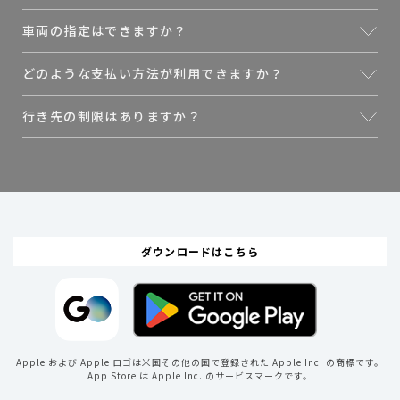
GOアプリのビジネスプロフィール・GO BUSINESS 代理配車の即
車両の指定はできますか？
時配車ともにご利用いただけます。（AI予約では利用不可）
車両の指定はできません。
どのような支払い方法が利用できますか？
行き先の制限はありますか？
GO Pay決済（クレジットカードもしくは請求書払い）のみ利用可
能です。（d払いは対象外）
車内決済はご利用いただけません。
クーポンについては、通常のタクシーと同様にご利用いただけま
乗車地が対応エリアであればご利用頂け、行き先の制限はありま
す。
せん。
対応エリアであっても近くにプレミアム車両がない場合、ご利用
頂けませんので予めご了承下さい。
ダウンロードはこちら
Apple および Apple ロゴは米国その他の国で登録された Apple Inc. の商標です。
App Store は Apple Inc. のサービスマークです。