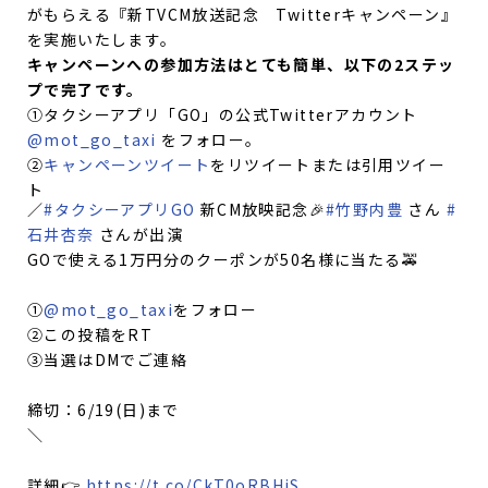
がもらえる『新TVCM放送記念 Twitterキャンペーン』
を実施いたします。
キャンペーンへの参加方法はとても簡単、以下の2ステッ
プで完了です。
①タクシーアプリ「GO」の公式Twitterアカウント
@mot_go_taxi
をフォロー。
②
キャンペーンツイート
をリツイートまたは引用ツイー
ト
／
#タクシーアプリGO
新CM放映記念🎉
#竹野内豊
さん
#
石井杏奈
さんが出演
GOで使える1万円分のクーポンが50名様に当たる🚕
①
@mot_go_taxi
をフォロー
②この投稿をRT
③当選はDMでご連絡
締切：6/19(日)まで
＼
詳細👉
https://t.co/CkT0oRBHjS