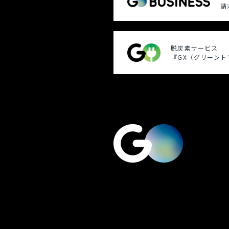
請
脱炭素サービス
『GX（グリーン