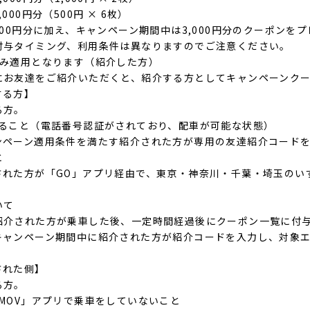
00円分（500円 × 6枚）
000円分に加え、キャンペーン期間中は3,000円分のクーポンを
付与タイミング、利用条件は異なりますのでご注意ください。
のみ適用となります（紹介した方）
にお友達をご紹介いただくと、紹介する方としてキャンペーンク
する方】
る方。
いること（電話番号認証がされており、配車が可能な状態）
ンペーン適用条件を満たす紹介された方が専用の友達紹介コードを
と
された方が「GO」アプリ経由で、東京・神奈川・千葉・埼玉のい
いて
紹介された方が乗車した後、一定時間経過後にクーポン一覧に付
キャンペーン期間中に紹介された方が紹介コードを入力し、対象
された側】
る方。
MOV」アプリで乗車をしていないこと