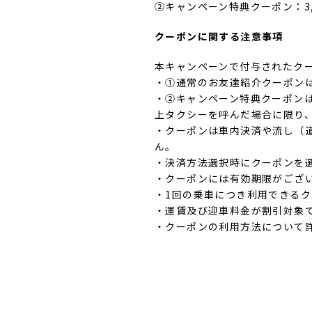
②キャンペーン特典クーポン：3,0
クーポンに関する注意事項
本キャンペーンで付与されたク
・①通常のお友達紹介クーポン
・②キャンペーン特典クーポン
上タクシーを呼んだ場合に限り
・クーポンは車内決済や流し（
ん。
・決済方法選択時にクーポンを
・クーポンには有効期限がござ
・1回の乗車につき利用できる
・運賃及び迎車料金が割引対象
・クーポンの利用方法について