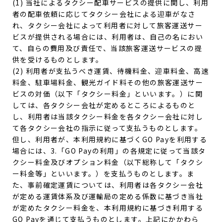
(1) 当社によるタクシー配車サービスの提供に関し、利用
者の配車依頼に応じてタクシー会社による迎車がなさ
れ、タクシー会社によって利用者に対して旅客運送サー
ビスが提供される場合には、利用者は、自己の名におい
て、自らの費用及び責任で、当該旅客運送サービスの提
供を受けるものとします。
(2) 利用者が支払うべき運賃、待機料金、迎車料金、高速
料金、駐車場料金、観光ガイド料その他の旅客運送サー
ビスの対価（以下「タクシー料金」といいます。）に関
しては、各タクシー会社が定めるところによるものと
し、利用者は当該タクシー料金を各タクシー会社に対し
て各タクシー会社の指示に従って支払うものとします。
但し、利用者が、本利用規約に基づくGO Payを利用する
場合には、3.「GO Payの利用」の各規定に従って当該タ
クシー料金及びオプション料金（以下総称して「タクシ
ー料金等」といいます。）を支払うものとします。ま
た、事前確定運賃については、利用者は各タクシー会社
が定める運賃体系及び運輸局の定める係数に基づき当社
が定めたタクシー料金を、本利用規約に基づき利用する
GO Payを通じて支払うものとします。上記にかかわら